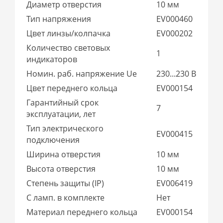
Диаметр отверстия
10 мм
Тип напряжения
EV000460
Цвет линзы/колпачка
EV000202
Количество световых
1
индикаторов
Номин. раб. напряжение Ue
230...230 В
Цвет переднего кольца
EV000154
Гарантийный срок
7
эксплуатации, лет
Тип электрического
EV000415
подключения
Ширина отверстия
10 мм
Высота отверстия
10 мм
Степень защиты (IP)
EV006419
С ламп. в комплекте
Нет
Материал переднего кольца
EV000154