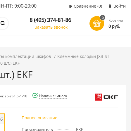
ПТ: 9:00-20:00
Сравнение
(0)
Войти
0
8 (495) 374-81-86
Корзина
0 руб.
Заказать звонок
ты комплектации шкафов
Клеммные колодки JXB-ST
0 шт.) EKF
шт.) EKF
Наличие: много
л: zb-st-1.5-1-10
Полное описание
уб
Производитель
EKF