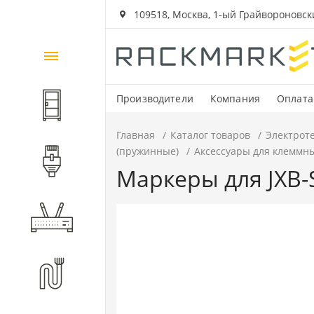
109518, Москва, 1-ый Грайвороновский
Каталог
товаров
Производители
Компания
Оплата
Шкафы и стойки
Главная
Каталог товаров
Электрот
(пружинные)
Аксессуары для клеммны
Компоненты СКС
Маркеры для JXB-S
Активное оборудование
Волоконно-оптические
компоненты