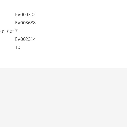
EV000202
EV003688
и, лет
7
EV002314
10