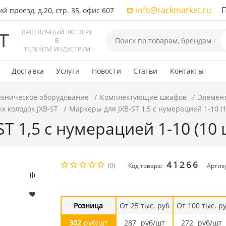
info@rackmarket.ru
ПН-
 проезд, д.20, стр. 35, офис 607
ВАШ ЛИЧНЫЙ ЭКСПЕРТ
В
ТЕЛЕКОМ ИНДУСТРИИ
Доставка
Услуги
Новости
Статьи
Контакты
ехническое оборудование
Комплектующие шкафов
Элемен
х колодок JXB-ST
Маркеры для JXB-ST 1,5 с нумерацией 1-10 (1
T 1,5 с нумерацией 1-10 (10 
41266
(0)
Код товара:
Артику
Розница
От 25 тыс. руб
От 100 тыс. р
302
руб/шт
287
руб/шт
272
руб/шт