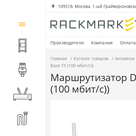
109518, Москва, 1-ый Грайвороновский
Каталог
товаров
Производители
Компания
Оплата
Шкафы и стойки
Главная
Каталог товаров
Активное
Base-TX (100 мбит/с))
Компоненты СКС
Маршрутизатор D-l
(100 мбит/с))
Активное оборудование
Волоконно-оптические
компоненты