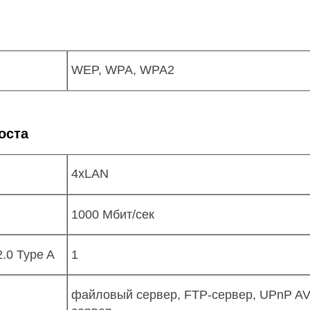
WEP, WPA, WPA2
оста
4xLAN
1000 Мбит/сек
.0 Type A
1
файловый сервер, FTP-сервер, UPnP AV