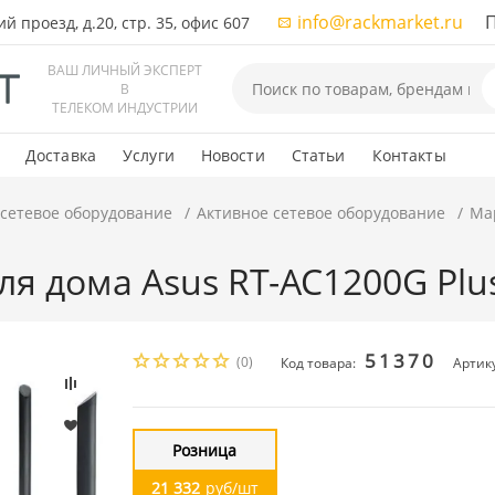
info@rackmarket.ru
ПН-
 проезд, д.20, стр. 35, офис 607
ВАШ ЛИЧНЫЙ ЭКСПЕРТ
В
ТЕЛЕКОМ ИНДУСТРИИ
Доставка
Услуги
Новости
Статьи
Контакты
 сетевое оборудование
Активное сетевое оборудование
Мар
я дома Asus RT-AC1200G Plu
51370
(0)
Код товара:
Артик
Розница
21 332
руб/шт