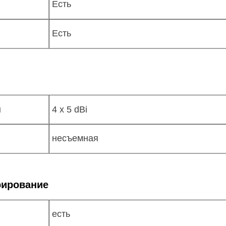
Есть
Есть
н
4 x 5 dBi
несъемная
рирование
есть