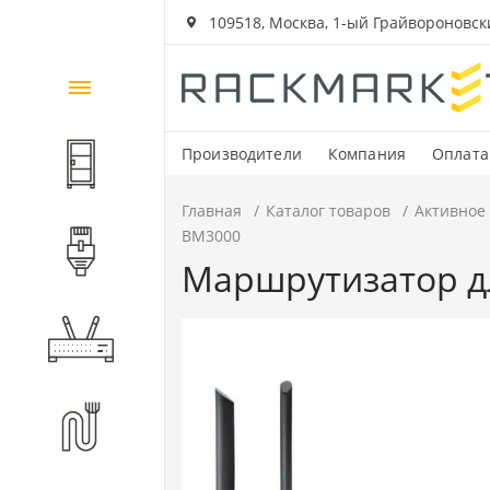
109518, Москва, 1-ый Грайвороновский
Каталог
товаров
Производители
Компания
Оплата
Шкафы и стойки
Главная
Каталог товаров
Активное
BM3000
Компоненты СКС
Маршрутизатор дл
Активное оборудование
Волоконно-оптические
компоненты