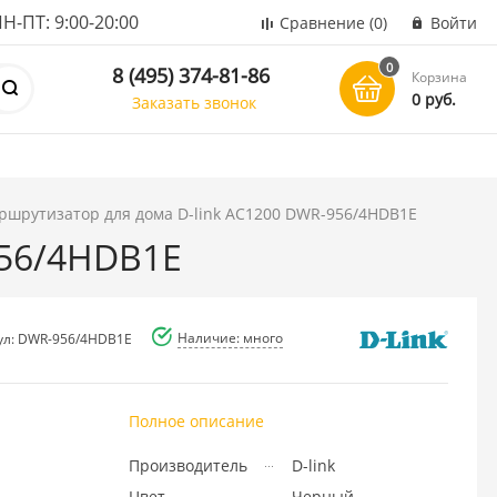
ПТ: 9:00-20:00
Сравнение
(0)
Войти
0
8 (495) 374-81-86
Корзина
0 руб.
Заказать звонок
ршрутизатор для дома D-link AC1200 DWR-956/4HDB1E
956/4HDB1E
Наличие: много
ул: DWR-956/4HDB1E
Полное описание
Производитель
D-link
Цвет
Черный