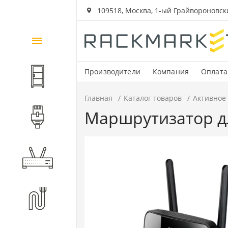
109518, Москва, 1-ый Грайвороновский
Каталог
товаров
Производители
Компания
Оплата
Шкафы и стойки
Главная
Каталог товаров
Активное
Маршрутизатор дл
Компоненты СКС
Активное оборудование
Волоконно-оптические
компоненты