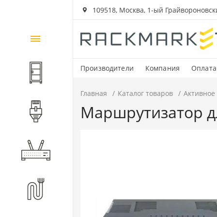
109518, Москва, 1-ый Грайвороновский
Каталог
товаров
Производители
Компания
Оплата
Шкафы и стойки
Главная
Каталог товаров
Активное
Маршрутизатор дл
Компоненты СКС
Активное оборудование
Волоконно-оптические
компоненты