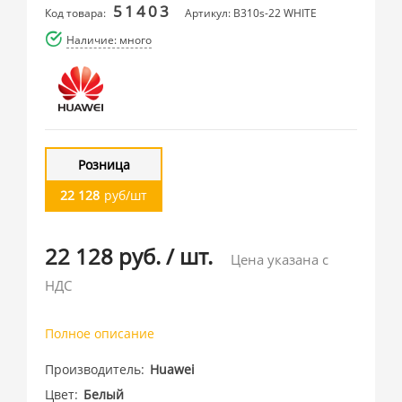
51403
Код товара:
Артикул: B310s-22 WHITE
Наличие: много
Розница
22 128
руб/шт
22 128 руб.
/
шт.
Цена указана с
НДС
Полное описание
Производитель
Huawei
Цвет
Белый