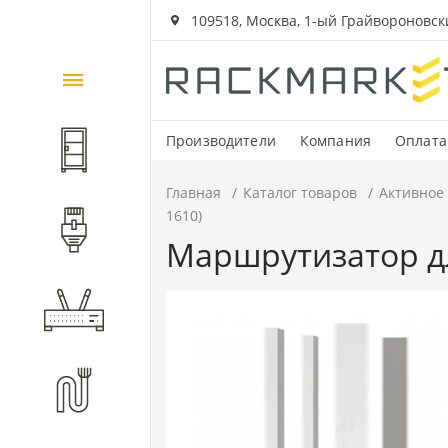
109518, Москва, 1-ый Грайвороновский
Каталог
товаров
Производители
Компания
Оплата
Шкафы и стойки
Главная
Каталог товаров
Активное
1610)
Компоненты СКС
Маршрутизатор для
Активное оборудование
Волоконно-оптические
компоненты