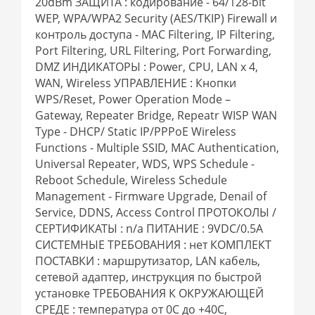
20dBm ЗАЩИТА : кодирование - 64/128-bit
WEP, WPA/WPA2 Security (AES/TKIP) Firewall и
контроль доступа - MAC Filtering, IP Filtering,
Port Filtering, URL Filtering, Port Forwarding,
DMZ ИНДИКАТОРЫ : Power, CPU, LAN x 4,
WAN, Wireless УПРАВЛЕНИЕ : Кнопки
WPS/Reset, Power Operation Mode –
Gateway, Repeater Bridge, Repeatr WISP WAN
Type - DHCP/ Static IP/PPPoE Wireless
Functions - Multiple SSID, MAC Authentication,
Universal Repeater, WDS, WPS Schedule -
Reboot Schedule, Wireless Schedule
Management - Firmware Upgrade, Denail of
Service, DDNS, Access Control ПРОТОКОЛЫ /
СЕРТИФИКАТЫ : n/a ПИТАНИЕ : 9VDC/0.5A
СИСТЕМНЫЕ ТРЕБОВАНИЯ : нет КОМПЛЕКТ
ПОСТАВКИ : маршрутизатор, LAN кабель,
сетевой адаптер, инструкция по быстрой
установке ТРЕБОВАНИЯ К ОКРУЖАЮЩЕЙ
СРЕДЕ : температура от 0C до +40С,