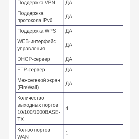
Поддержка VPN
ДА
Поддержка
ДА
протокола IPv6
Поддержка WPS
ДА
WEB-интерфейс
ДА
управления
DHCP-сервер
ДА
FTP-сервер
ДА
Межсетевой экран
ДА
(FireWall)
Количество
выходных портов
4
10/100/1000BASE-
TX
Кол-во портов
1
WAN