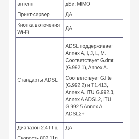
антенн
дБи; MIMO
Принт-сервер
ДА
Кнопка включения
ДА
Wi-Fi
ADSL поддерживает
Annex A, I, J, L, M.
Соответствует G.dmt
(G.992.1), Annex A.
Соответствует G.lite
Стандарты ADSL
(G.992.2) и T1.413,
Annex A. ITU G.992.3,
Annex A ADSL2, ITU
G.992.5 Annex A
ADSL2+.
Диапазон 2.4 ГГц
ДА
Скорость 802.11n,