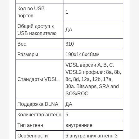
Кол-во USB-
1
портов
Общий доступ к
ДА
USB накопителю
Вес
310
Размеры
190x146x48мм
VDSL версии A, B, C.
VDSL2 профили: 8a, 8b,
Стандарты VDSL
8c, 8d, 12a, 12b, 17a,
30a. Bitswaps, SRA and
SOS/ROC.
Поддержка DLNA
ДА
Количество антенн
5
Тип антенн
внутренние
Особенности
5 внутренних антенн 3