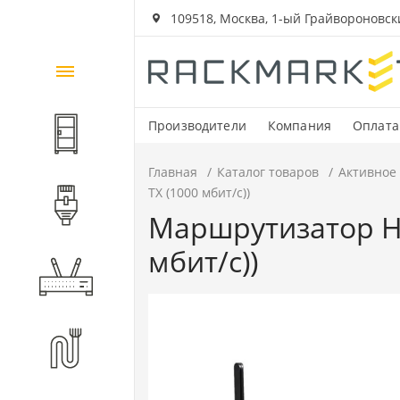
109518, Москва, 1-ый Грайвороновский
Каталог
товаров
Производители
Компания
Оплата
Шкафы и стойки
Главная
Каталог товаров
Активное
TX (1000 мбит/с))
Компоненты СКС
Маршрутизатор Hu
мбит/с))
Активное оборудование
Волоконно-оптические
компоненты