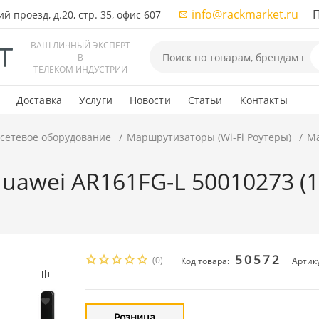
info@rackmarket.ru
ПН-
 проезд, д.20, стр. 35, офис 607
ВАШ ЛИЧНЫЙ ЭКСПЕРТ
В
ТЕЛЕКОМ ИНДУСТРИИ
Доставка
Услуги
Новости
Статьи
Контакты
 сетевое оборудование
Маршрутизаторы (Wi-Fi Роутеры)
Ма
awei AR161FG-L 50010273 (10
50572
(0)
Код товара:
Артик
Розница