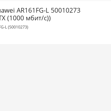
awei AR161FG-L 50010273
TX (1000 мбит/с))
G-L (50010273)