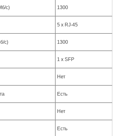
б/с)
1300
5 x RJ-45
б/с)
1300
1 х SFP
Нет
та
Есть
Нет
Есть