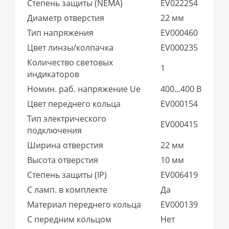
Степень защиты (NEMA)
EV022254
Диаметр отверстия
22 мм
Тип напряжения
EV000460
Цвет линзы/колпачка
EV000235
Количество световых
1
индикаторов
Номин. раб. напряжение Ue
400...400 В
Цвет переднего кольца
EV000154
Тип электрического
EV000415
подключения
Ширина отверстия
22 мм
Высота отверстия
10 мм
Степень защиты (IP)
EV006419
С ламп. в комплекте
Да
Материал переднего кольца
EV000139
С передним кольцом
Нет