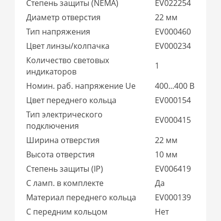
Степень защиты (NEMA)
EV022254
Диаметр отверстия
22 мм
Тип напряжения
EV000460
Цвет линзы/колпачка
EV000234
Количество световых
1
индикаторов
Номин. раб. напряжение Ue
400...400 В
Цвет переднего кольца
EV000154
Тип электрического
EV000415
подключения
Ширина отверстия
22 мм
Высота отверстия
10 мм
Степень защиты (IP)
EV006419
С ламп. в комплекте
Да
Материал переднего кольца
EV000139
С передним кольцом
Нет