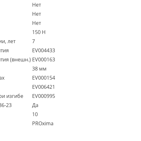
Нет
Нет
Нет
150 Н
и, лет
7
ытия
EV004433
тия (внешн.)
EV000163
38 мм
ах
EV000154
EV006421
ри изгибе
EV000995
86-23
Да
10
PROxima