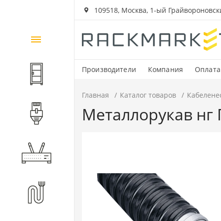
109518, Москва, 1-ый Грайвороновский
Каталог
товаров
Производители
Компания
Оплата
Шкафы и стойки
Главная
Каталог товаров
Кабелене
Металлорукав нг П
Компоненты СКС
Активное оборудование
Волоконно-оптические
компоненты