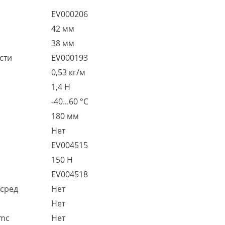
EV000206
42 мм
38 мм
сти
EV000193
0,53 кг/м
1,4 Н
-40...60 °C
180 мм
Нет
EV004515
150 Н
EV004518
 сред
Нет
Нет
emc
Нет