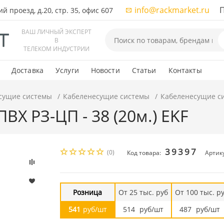
info@rackmarket.ru
ПН-
 проезд, д.20, стр. 35, офис 607
ВАШ ЛИЧНЫЙ ЭКСПЕРТ
В
ТЕЛЕКОМ ИНДУСТРИИ
Доставка
Услуги
Новости
Статьи
Контакты
сущие системы
Кабеленесущие системы
Кабеленесущие с
ВХ РЗ-ЦП - 38 (20м.) EKF
39397
(0)
Код товара:
Артик
Розница
От 25 тыс. руб
От 100 тыс. р
541
руб/шт
514
руб/шт
487
руб/шт