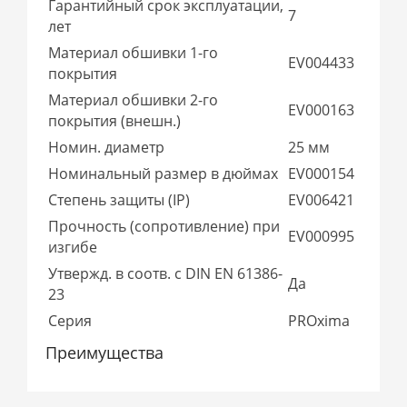
Гарантийный срок эксплуатации,
7
лет
Материал обшивки 1-го
EV004433
покрытия
Материал обшивки 2-го
EV000163
покрытия (внешн.)
Номин. диаметр
25 мм
Номинальный размер в дюймах
EV000154
Степень защиты (IP)
EV006421
Прочность (сопротивление) при
EV000995
изгибе
Утвержд. в соотв. с DIN EN 61386-
Да
23
Серия
PROxima
Преимущества