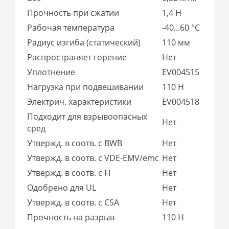
Прочность при сжатии
1,4 Н
Рабочая температура
-40...60 °C
Радиус изгиба (статический)
110 мм
Распространяет горение
Нет
Уплотнение
EV004515
Нагрузка при подвешивании
110 Н
Электрич. характеристики
EV004518
Подходит для взрывоопасных
Нет
сред
Утвержд. в соотв. с BWB
Нет
Утвержд. в соотв. с VDE-EMV/emc
Нет
Утвержд. в соотв. с FI
Нет
Одобрено для UL
Нет
Утвержд. в соотв. с CSA
Нет
Прочность на разрыв
110 Н