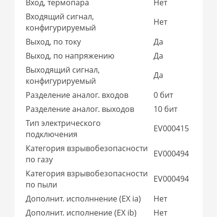
Вход, термопара
Нет
Входящий сигнал,
Нет
конфигурируемый
Выход, по току
Да
Выход, по напряжению
Да
Выходящий сигнал,
Да
конфигурируемый
Разделение аналог. входов
0 бит
Разделение аналог. выходов
10 бит
Тип электрического
EV000415
подключения
Категория взрывобезопасности
EV000494
по газу
Категория взрывобезопасности
EV000494
по пыли
Дополнит. исполннение (EX ia)
Нет
Дополнит. исполнение (EX ib)
Нет