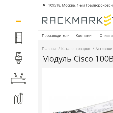
109518, Москва, 1-ый Грайвороновский
Каталог
товаров
Производители
Компания
Оплата
Шкафы и стойки
Главная
Каталог товаров
Активное
Модуль Cisco 100B
Компоненты СКС
Активное оборудование
Волоконно-оптические
компоненты