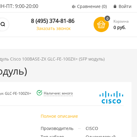
ПТ: 9:00-20:00
Сравнение
(0)
Войти
0
8 (495) 374-81-86
Корзина
0 руб.
Заказать звонок
уль Cisco 100BASE-ZX GLC-FE-100ZX= (SFP модуль)
одуль)
Наличие: много
ул: GLC-FE-100ZX=
Полное описание
Производитель
CISCO
Тип кабеля
Одномодовый