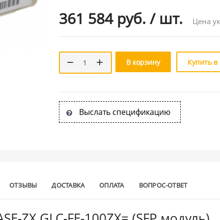
361 584 руб.
/
шт.
Цена ук
В корзину
Купить в
Выслать спецификацию
ОТЗЫВЫ
ДОСТАВКА
ОПЛАТА
ВОПРОС-ОТВЕТ
SE-ZX GLC-FE-100ZX= (SFP модуль)