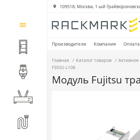
109518, Москва, 1-ый Грайвороновский
Каталог
товаров
Производители
Компания
Оплата
Шкафы и стойки
Главная
Каталог товаров
Активное
F3592-L108
Компоненты СКС
Модуль Fujitsu тр
Активное оборудование
Волоконно-оптические
компоненты