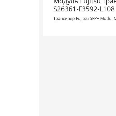
Модуль Fujitsu тра
S26361-F3592-L108
Трансивер Fujitsu SFP+ Modul 