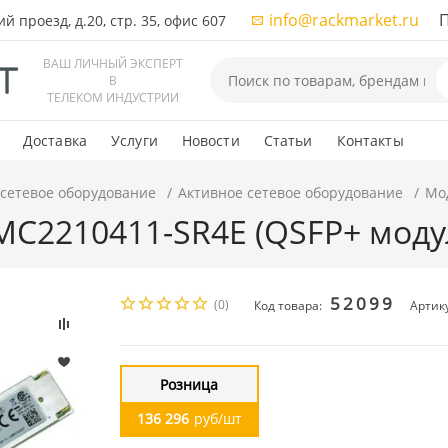
info@rackmarket.ru
ПН-
 проезд, д.20, стр. 35, офис 607
ВАШ ЛИЧНЫЙ ЭКСПЕРТ
В
ТЕЛЕКОМ ИНДУСТРИИ
Доставка
Услуги
Новости
Статьи
Контакты
 сетевое оборудование
Активное сетевое оборудование
Мод
MC2210411-SR4E (QSFP+ моду
52099
(0)
Код товара:
Артик
Розница
136 296
руб/шт