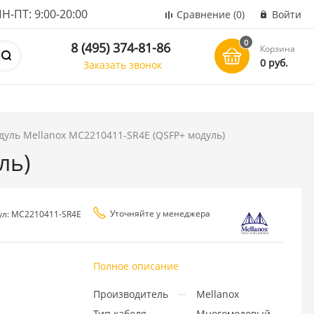
ПТ: 9:00-20:00
Сравнение
(0)
Войти
0
8 (495) 374-81-86
Корзина
0 руб.
Заказать звонок
уль Mellanox MC2210411-SR4E (QSFP+ модуль)
ль)
Уточняйте у менеджера
ул: MC2210411-SR4E
Полное описание
Производитель
Mellanox
Тип кабеля
Многомодовый