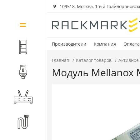
109518, Москва, 1-ый Грайвороновский
Каталог
товаров
Производители
Компания
Оплата
Шкафы и стойки
Главная
Каталог товаров
Активное
Модуль Mellanox 
Компоненты СКС
Активное оборудование
Волоконно-оптические
компоненты