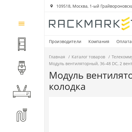
109518, Москва, 1-ый Грайвороновский
Каталог
товаров
Производители
Компания
Оплата
Шкафы и стойки
Главная
Каталог товаров
Телекомм
Модуль вентиляторный, 36-48 DC, 2 вен
Компоненты СКС
Модуль вентилято
колодка
Активное оборудование
Волоконно-оптические
компоненты