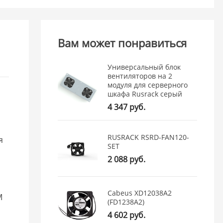
Вам может понравиться
Универсальный блок
вентиляторов на 2
модуля для серверного
шкафа Rusrack серый
4 347 руб.
RUSRACK RSRD-FAN120-
я
SET
2 088 руб.
Cabeus XD12038A2
M
(FD1238A2)
4 602 руб.