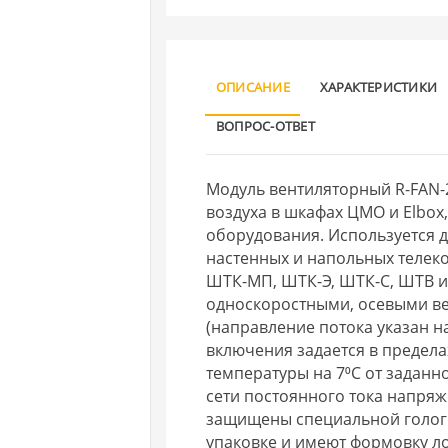
ОПИСАНИЕ
ХАРАКТЕРИСТИКИ
ВОПРОС-ОТВЕТ
Модуль вентиляторный R-FAN-2
воздуха в шкафах ЦМО и Elbox
оборудования. Используется д
настенных и напольных теле
ШТК-МП, ШТК-Э, ШТК-С, ШТВ и 
односкоростными, осевыми в
(направление потока указан н
включения задается в предела
температуры на 7⁰С от заданн
сети постоянного тока напряж
защищены специальной голог
упаковке и имеют формовку ло