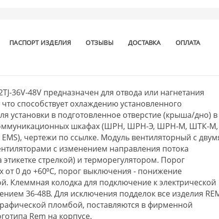
ПАСПОРТ ИЗДЕЛИЯ
ОТЗЫВЫ
ДОСТАВКА
ОПЛАТА
TJ-36V-48V предназначен для отвода или нагнетания
, что способствует охлаждению установленного
ля установки в подготовленное отверстие (крыша/дно) в
коммуникационных шкафах (ШРН, ШРН-Э, ШРН-М, ШТК-М,
EMS), чертежи по ссылке. Модуль вентиляторный с двум
ентиляторами с изменением направления потока
а этикетке стрелкой) и терморегулятором. Порог
х от 0 до +60⁰С, порог выключения - понижение
ой. Клеммная колодка для подключение к электрической
ением 36-48В. Для исключения подделок все изделия RE
рафической пломбой, поставляются в фирменной
готипа Rem на корпусе.