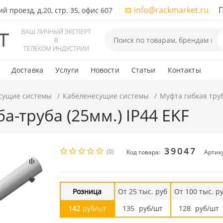
info@rackmarket.ru
ПН-
 проезд, д.20, стр. 35, офис 607
ВАШ ЛИЧНЫЙ ЭКСПЕРТ
В
ТЕЛЕКОМ ИНДУСТРИИ
Доставка
Услуги
Новости
Статьи
Контакты
сущие системы
Кабеленесущие системы
Муфта гибкая труб
а-труба (25мм.) IP44 EKF
39047
(0)
Код товара:
Артику
Розница
От 25 тыс. руб
От 100 тыс. р
142
руб/шт
135
руб/шт
128
руб/шт