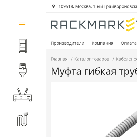
109518, Москва, 1-ый Грайвороновский
Каталог
товаров
Производители
Компания
Оплата
Шкафы и стойки
Главная
Каталог товаров
Кабелене
Муфта гибкая труб
Компоненты СКС
Активное оборудование
Волоконно-оптические
компоненты