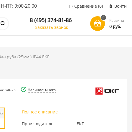
ПТ: 9:00-20:00
Сравнение
(0)
Войти
0
8 (495) 374-81-86
Корзина
0 руб.
Заказать звонок
а-труба (25мм.) IP44 EKF
Наличие: много
л: mtt-25
Полное описание
уб
Производитель
EKF