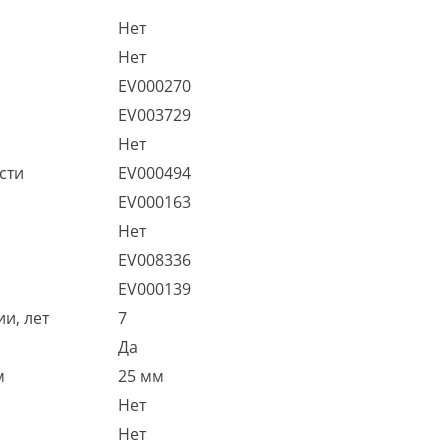
Нет
Нет
EV000270
EV003729
Нет
сти
EV000494
EV000163
Нет
EV008336
EV000139
и, лет
7
Да
м
25 мм
Нет
Нет