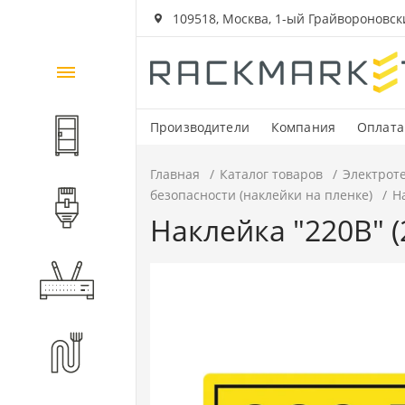
109518, Москва, 1-ый Грайвороновский
Каталог
товаров
Производители
Компания
Оплата
Шкафы и стойки
Главная
Каталог товаров
Электрот
безопасности (наклейки на пленке)
Н
Компоненты СКС
Наклейка "220В" 
Активное оборудование
Волоконно-оптические
компоненты