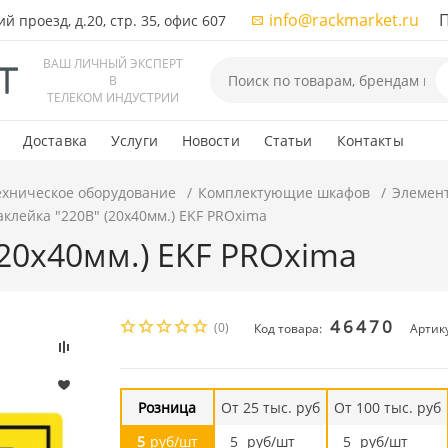
info@rackmarket.ru
ПН-
 проезд, д.20, стр. 35, офис 607
ВАШ ЛИЧНЫЙ ЭКСПЕРТ
В
ТЕЛЕКОМ ИНДУСТРИИ
Доставка
Услуги
Новости
Статьи
Контакты
ехническое оборудование
Комплектующие шкафов
Элемен
аклейка "220В" (20х40мм.) EKF PROxima
(20х40мм.) EKF PROxima
46470
(0)
Код товара:
Артику
Розница
От 25 тыс. руб
От 100 тыс. руб
5
руб/шт
5
руб/шт
5
руб/шт