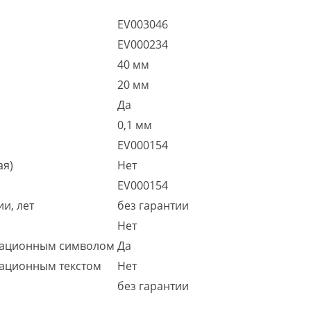
EV003046
EV000234
40 мм
20 мм
Да
0,1 мм
EV000154
ая)
Нет
EV000154
и, лет
без гарантии
Нет
ационным символом
Да
ационным текстом
Нет
без гарантии