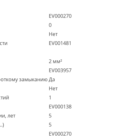
EV000270
0
Нет
сти
EV001481
2 мм²
EV003957
ороткому замыканию
Да
Нет
стий
1
EV000138
и, лет
5
.)
5
EV000270