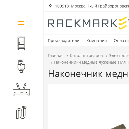
109518, Москва, 1-ый Грайвороновский
Каталог
товаров
Производители
Компания
Оплата
Шкафы и стойки
Главная
Каталог товаров
Электрот
Наконечники медные луженые ТМЛ Г
Компоненты СКС
Наконечник медны
Активное оборудование
Волоконно-оптические
компоненты