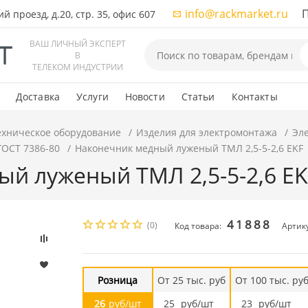
info@rackmarket.ru
ПН-
 проезд, д.20, стр. 35, офис 607
ВАШ ЛИЧНЫЙ ЭКСПЕРТ
В
ТЕЛЕКОМ ИНДУСТРИИ
Доставка
Услуги
Новости
Статьи
Контакты
ехническое оборудование
Изделия для электромонтажа
Эл
ОСТ 7386-80
Наконечник медный луженый ТМЛ 2,5-5-2,6 EKF
й луженый ТМЛ 2,5-5-2,6 EK
41888
(0)
Код товара:
Артику
Розница
От 25 тыс. руб
От 100 тыс. ру
26
руб/шт
25
руб/шт
23
руб/шт