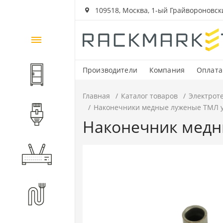
109518, Москва, 1-ый Грайвороновский
Каталог
товаров
Производители
Компания
Оплата
Шкафы и стойки
Главная
Каталог товаров
Электрот
Наконечники медные луженые ТМЛ уг
Компоненты СКС
Наконечник медны
Активное оборудование
Волоконно-оптические
компоненты