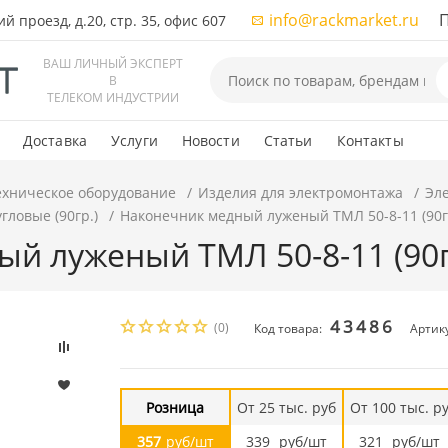
info@rackmarket.ru
ПН-
 проезд, д.20, стр. 35, офис 607
ВАШ ЛИЧНЫЙ ЭКСПЕРТ
В
ТЕЛЕКОМ ИНДУСТРИИ
Доставка
Услуги
Новости
Статьи
Контакты
ехническое оборудование
Изделия для электромонтажа
Эл
ловые (90гр.)
Наконечник медный луженый ТМЛ 50-8-11 (90г
й луженый ТМЛ 50-8-11 (90г
43486
(0)
Код товара:
Артику
Розница
От 25 тыс. руб
От 100 тыс. р
357
руб/шт
339
руб/шт
321
руб/шт