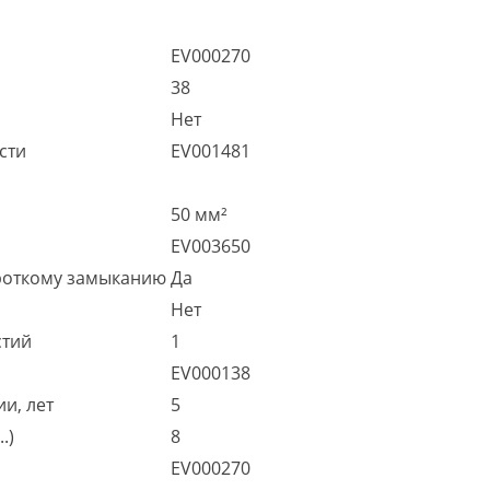
EV000270
38
Нет
сти
EV001481
50 мм²
EV003650
ороткому замыканию
Да
Нет
стий
1
EV000138
и, лет
5
.)
8
EV000270