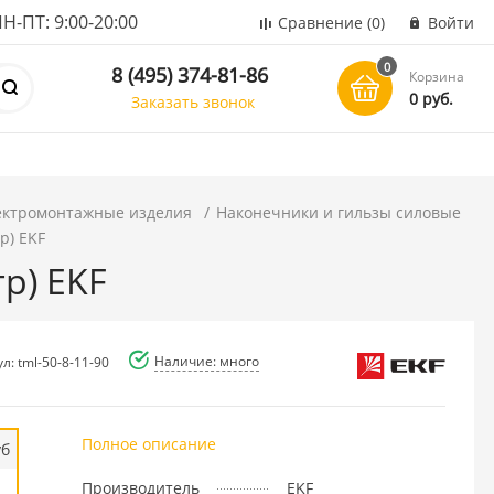
ПТ: 9:00-20:00
Сравнение
(0)
Войти
0
8 (495) 374-81-86
Корзина
0 руб.
Заказать звонок
ектромонтажные изделия
Наконечники и гильзы силовые
р) EKF
р) EKF
Наличие: много
л: tml-50-8-11-90
Полное описание
уб
Производитель
EKF