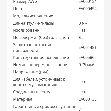
Размер AWG
EV000154
Цвет
EV000494
Модель/исполнение
Длина втулки/гильзы
8 мм
Изолированн.
Нет
Не содержит (без) галогенов
Да
Защитное покрытие
EV001481
поверхности
Конструктивное исполнение
EV005866
Номин. поперечное сечение
0,75 мм²
Напряжение (ряд)
Для кабелей, устойчивых к
Нет
короткому замыканию
Соединены в ленту
Нет
Материал
EV000138
Гарантийный срок эксплуатации,
7