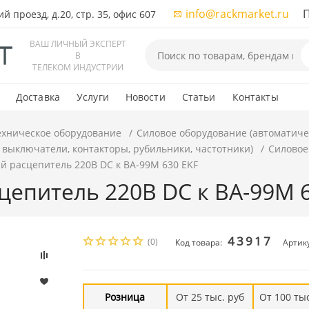
info@rackmarket.ru
ПН-
 проезд, д.20, стр. 35, офис 607
ВАШ ЛИЧНЫЙ ЭКСПЕРТ
В
ТЕЛЕКОМ ИНДУСТРИИ
Доставка
Услуги
Новости
Статьи
Контакты
ехническое оборудование
Силовое оборудование (автоматиче
 выключатели, контакторы, рубильники, частотники)
Силовое
 расцепитель 220В DC к ВА-99М 630 EKF
епитель 220В DC к ВА-99М 6
43917
(0)
Код товара:
Артик
Розница
От 25 тыс. руб
От 100 тыс