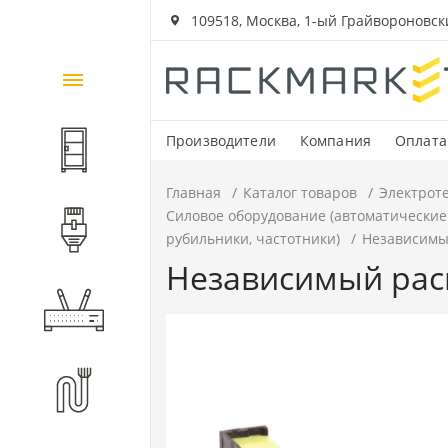
109518, Москва, 1-ый Грайвороновский
Каталог
товаров
Производители
Компания
Оплата
Шкафы и стойки
Главная
Каталог товаров
Электрот
Силовое оборудование (автоматические
Компоненты СКС
рубильники, частотники)
Независимый
Независимый расц
Активное оборудование
Волоконно-оптические
компоненты