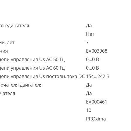
азъединителя
Да
и
Нет
и, лет
7
ения
EV003968
епи управления Us AC 50 Гц
0...0 В
епи управления Us AC 60 Гц
0...0 В
епи управления Us постоян. тока DC
154...242 В
ючателя двигателя
Да
чателя
Да
EV000461
10
PROxima