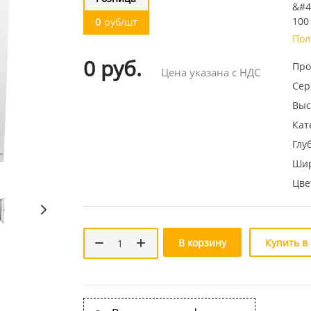
&#4
100
0
руб/шт
Пол
0 руб.
Про
Цена указана с НДС
Сер
Выс
Кат
Глу
Шир
Цве
В корзину
Купить в