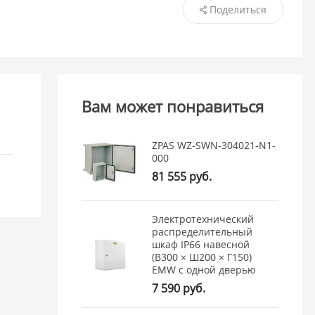
Поделиться
Вам может понравиться
ZPAS WZ-SWN-304021-N1-
000
81 555 руб.
Электротехнический
распределительный
шкаф IP66 навесной
(В300 × Ш200 × Г150)
EMW c одной дверью
7 590 руб.