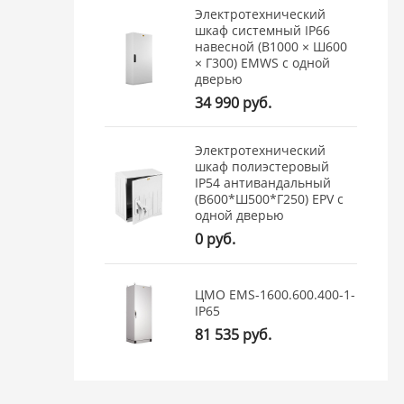
Электротехнический
шкаф системный IP66
навесной (В1000 × Ш600
× Г300) EMWS c одной
дверью
34 990 руб.
Электротехнический
шкаф полиэстеровый
IP54 антивандальный
(В600*Ш500*Г250) EPV c
одной дверью
0 руб.
ЦМО EMS-1600.600.400-1-
IP65
81 535 руб.