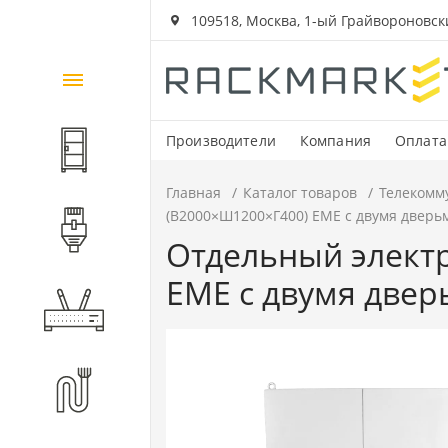
109518, Москва, 1-ый Грайвороновский
Каталог
товаров
Производители
Компания
Оплата
Шкафы и стойки
Главная
Каталог товаров
Телекомм
(В2000×Ш1200×Г400) EME с двумя дверьм
Компоненты СКС
Отдельный электр
EME с двумя двер
Активное оборудование
Волоконно-оптические
компоненты