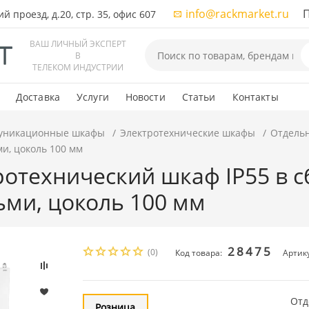
info@rackmarket.ru
ПН-
 проезд, д.20, стр. 35, офис 607
ВАШ ЛИЧНЫЙ ЭКСПЕРТ
В
ТЕЛЕКОМ ИНДУСТРИИ
Доставка
Услуги
Новости
Статьи
Контакты
уникационные шкафы
Электротехнические шкафы
Отдельн
и, цоколь 100 мм
отехнический шкаф IP55 в с
ьми, цоколь 100 мм
28475
(0)
Код товара:
Артику
Отд
Розница