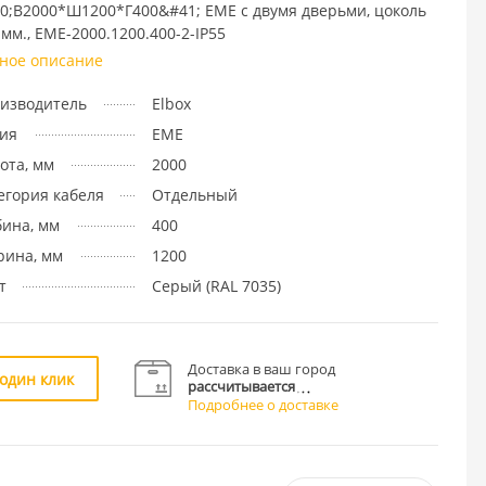
0;В2000*Ш1200*Г400&#41; EME с двумя дверьми, цоколь
 мм., EME-2000.1200.400-2-IP55
ное описание
изводитель
Elbox
ия
EME
ота, мм
2000
егория кабеля
Отдельный
бина, мм
400
ина, мм
1200
т
Cерый (RAL 7035)
Доставка в ваш город
 один клик
рассчитывается
Подробнее о доставке