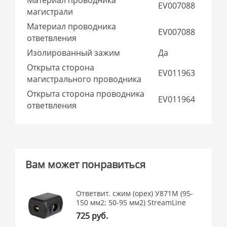
EV007088
магистрали
Материал проводника
EV007088
ответвления
Изолированный зажим
Да
Открыта сторона
EV011963
магистрального проводника
Открыта сторона проводника
EV011964
ответвления
Вам может понравиться
Ответвит. сжим (орех) У871М (95-
150 мм2; 50-95 мм2) StreamLine
725 руб.