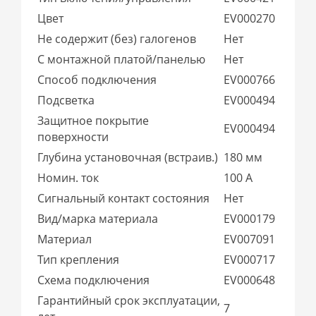
Цвет
EV000270
Не содержит (без) галогенов
Нет
С монтажной платой/панелью
Нет
Способ подключения
EV000766
Подсветка
EV000494
Защитное покрытие
EV000494
поверхности
Глубина установочная (встраив.)
180 мм
Номин. ток
100 А
Сигнальный контакт состояния
Нет
Вид/марка материала
EV000179
Материал
EV007091
Тип крепления
EV000717
Схема подключения
EV000648
Гарантийный срок эксплуатации,
7