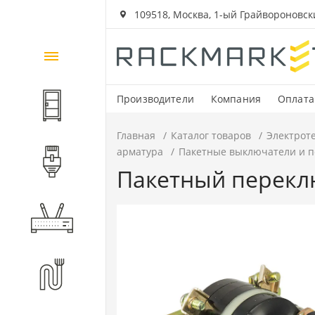
109518, Москва, 1-ый Грайвороновский
Каталог
товаров
Производители
Компания
Оплата
Шкафы и стойки
Главная
Каталог товаров
Электрот
арматура
Пакетные выключатели и 
Компоненты СКС
Пакетный переклю
Активное оборудование
Волоконно-оптические
компоненты