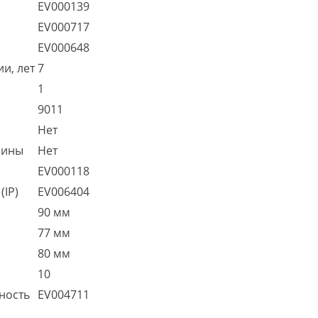
EV000139
EV000717
EV000648
и, лет
7
1
9011
Нет
шины
Нет
EV000118
(IP)
EV006404
90 мм
77 мм
80 мм
10
ность
EV004711