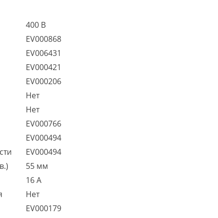
400 В
EV000868
EV006431
EV000421
EV000206
Нет
Нет
EV000766
EV000494
сти
EV000494
в.)
55 мм
16 А
я
Нет
EV000179