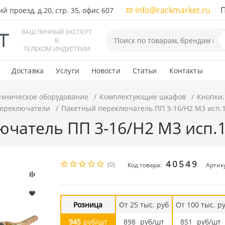
info@rackmarket.ru
ПН-
 проезд, д.20, стр. 35, офис 607
ВАШ ЛИЧНЫЙ ЭКСПЕРТ
В
ТЕЛЕКОМ ИНДУСТРИИ
Доставка
Услуги
Новости
Статьи
Контакты
ехническое оборудование
Комплектующие шкафов
Кнопки,
переключатели
Пакетный переключатель ПП 3-16/Н2 М3 исп.
чатель ПП 3-16/Н2 М3 исп.
40549
(0)
Код товара:
Артику
Розница
От 25 тыс. руб
От 100 тыс. р
945
руб/шт
898
руб/шт
851
руб/шт