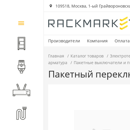
109518, Москва, 1-ый Грайвороновский
Каталог
товаров
Производители
Компания
Оплата
Шкафы и стойки
Главная
Каталог товаров
Электрот
арматура
Пакетные выключатели и 
Компоненты СКС
Пакетный переклю
Активное оборудование
Волоконно-оптические
компоненты