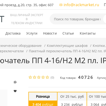
info@rackmarket.ru
ПН-
 проезд, д.20, стр. 35, офис 607
ВАШ ЛИЧНЫЙ ЭКСПЕРТ
В
ТЕЛЕКОМ ИНДУСТРИИ
Доставка
Услуги
Новости
Статьи
Контакты
ехническое оборудование
Комплектующие шкафов
Кнопки,
переключатели
Пакетный переключатель ПП 4-16/Н2 М2 пл. I
чатель ПП 4-16/Н2 М2 пл. I
40726
(0)
Код товара:
Артику
Розница
От 25 тыс. руб
От 100 тыс
3 404
руб/шт
3 234
руб/шт
3 064
ру