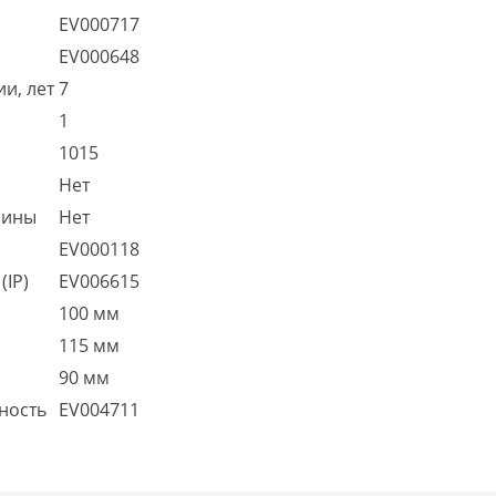
EV000717
EV000648
и, лет
7
1
1015
Нет
шины
Нет
EV000118
(IP)
EV006615
100 мм
115 мм
90 мм
ность
EV004711