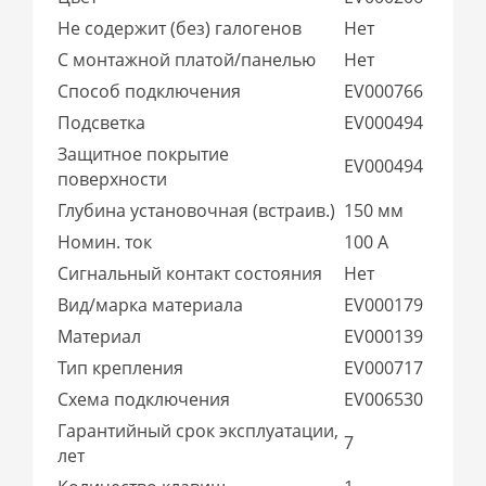
Не содержит (без) галогенов
Нет
С монтажной платой/панелью
Нет
Способ подключения
EV000766
Подсветка
EV000494
Защитное покрытие
EV000494
поверхности
Глубина установочная (встраив.)
150 мм
Номин. ток
100 А
Сигнальный контакт состояния
Нет
Вид/марка материала
EV000179
Материал
EV000139
Тип крепления
EV000717
Схема подключения
EV006530
Гарантийный срок эксплуатации,
7
лет