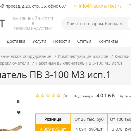
info@rackmarket.ru
ПН-
 проезд, д.20, стр. 35, офис 607
ВАШ ЛИЧНЫЙ ЭКСПЕРТ
В
ТЕЛЕКОМ ИНДУСТРИИ
Доставка
Услуги
Новости
Статьи
Контакты
ехническое оборудование
Комплектующие шкафов
Кнопки,
переключатели
Пакетный выключатель ПВ 3-100 М3 исп.1
тель ПВ 3-100 М3 исп.1
40168
(0)
Код товара:
Артику
Розница
От 25 тыс. руб
От 100 тыс
4 309
руб/шт
4 094
руб/шт
3 878
ру