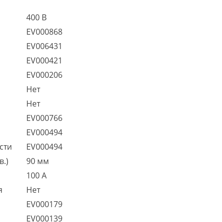
400 В
EV000868
EV006431
EV000421
EV000206
Нет
Нет
EV000766
EV000494
сти
EV000494
в.)
90 мм
100 А
я
Нет
EV000179
EV000139