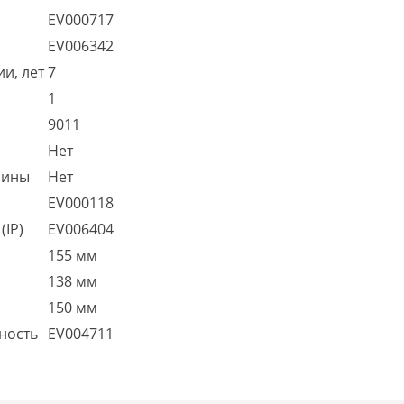
EV000717
EV006342
и, лет
7
1
9011
Нет
шины
Нет
EV000118
(IP)
EV006404
155 мм
138 мм
150 мм
ность
EV004711