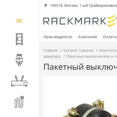
109518, Москва, 1-ый Грайвороновский
Каталог
товаров
Производители
Компания
Оплата
Шкафы и стойки
Главная
Каталог товаров
Электрот
арматура
Пакетные выключатели и 
Компоненты СКС
Пакетный выключа
Активное оборудование
Волоконно-оптические
компоненты