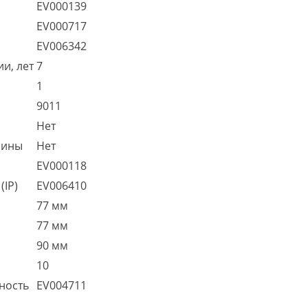
EV000139
EV000717
EV006342
и, лет
7
1
9011
Нет
шины
Нет
EV000118
(IP)
EV006410
77 мм
77 мм
90 мм
10
ность
EV004711