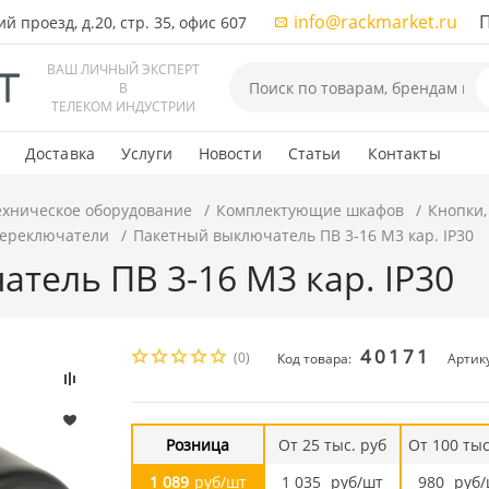
info@rackmarket.ru
ПН-
 проезд, д.20, стр. 35, офис 607
ВАШ ЛИЧНЫЙ ЭКСПЕРТ
В
ТЕЛЕКОМ ИНДУСТРИИ
Доставка
Услуги
Новости
Статьи
Контакты
ехническое оборудование
Комплектующие шкафов
Кнопки,
переключатели
Пакетный выключатель ПВ 3-16 М3 кар. IP30
тель ПВ 3-16 М3 кар. IP30
40171
(0)
Код товара:
Артику
Розница
От 25 тыс. руб
От 100 тыс
1 089
руб/шт
1 035
руб/шт
980
руб/