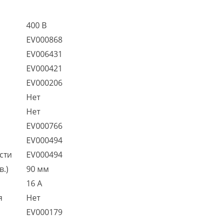
400 В
EV000868
EV006431
EV000421
EV000206
Нет
Нет
EV000766
EV000494
сти
EV000494
в.)
90 мм
16 А
я
Нет
EV000179