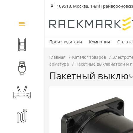
109518, Москва, 1-ый Грайвороновский
Каталог
товаров
Производители
Компания
Оплата
Шкафы и стойки
Главная
Каталог товаров
Электрот
арматура
Пакетные выключатели и 
Компоненты СКС
Пакетный выключа
Активное оборудование
Волоконно-оптические
компоненты