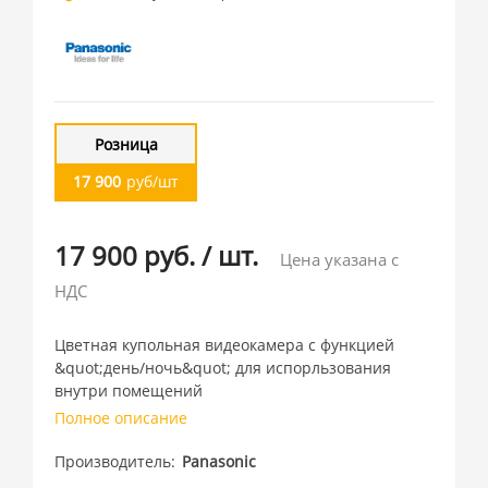
Розница
17 900
руб/шт
17 900 руб.
/
шт.
Цена указана с
НДС
Цветная купольная видеокамера с функцией
&quot;день/ночь&quot; для испорльзования
внутри помещений
Полное описание
Производитель
Panasonic