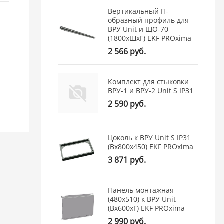
Вертикальный П-
образный профиль для
ВРУ Unit и ЩО-70
(1800хШхГ) EKF PROxima
2 566 руб.
Комплект для стыковки
ВРУ-1 и ВРУ-2 Unit S IP31
2 590 руб.
Цоколь к ВРУ Unit S IP31
(Вх800х450) EKF PROxima
3 871 руб.
Панель монтажная
(480x510) к ВРУ Unit
(Вх600хГ) EKF PROxima
2 990 руб.