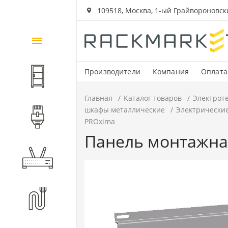
109518, Москва, 1-ый Грайвороновский
Каталог
товаров
Производители
Компания
Оплата
Шкафы и стойки
Главная
Каталог товаров
Электрот
шкафы металлические
Электрически
Компоненты СКС
PROxima
Панель монтажная 
Активное оборудование
Волоконно-оптические
компоненты