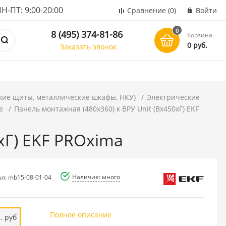
ПТ: 9:00-20:00
Сравнение
(0)
Войти
0
8 (495) 374-81-86
Корзина
0 руб.
Заказать звонок
кие щиты, металлические шкафы, НКУ)
Электрические
е
Панель монтажная (480x360) к ВРУ Unit (Вх450хГ) EKF
хГ) EKF PROxima
Наличие: много
ул: mb15-08-01-04
Полное описание
. руб