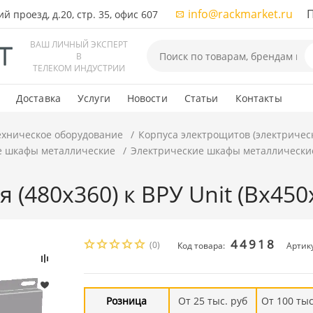
info@rackmarket.ru
ПН-
 проезд, д.20, стр. 35, офис 607
ВАШ ЛИЧНЫЙ ЭКСПЕРТ
В
ТЕЛЕКОМ ИНДУСТРИИ
Доставка
Услуги
Новости
Статьи
Контакты
ехническое оборудование
Корпуса электрощитов (электричес
е шкафы металлические
Электрические шкафы металлически
(480x360) к ВРУ Unit (Вх450
44918
(0)
Код товара:
Артик
Розница
От 25 тыс. руб
От 100 тыс