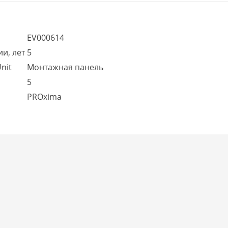
EV000614
и, лет
5
nit
Монтажная панель
5
PROxima