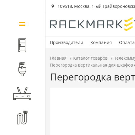
109518, Москва, 1-ый Грайвороновский
Каталог
товаров
Производители
Компания
Оплата
Шкафы и стойки
Главная
Каталог товаров
Телекомм
Перегородка вертикальная для шкафов с
Компоненты СКС
Перегородка верт
Активное оборудование
Волоконно-оптические
компоненты