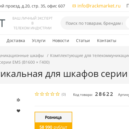
info@rackmarket.ru
ПН-
 проезд, д.20, стр. 35, офис 607
ВАШ ЛИЧНЫЙ ЭКСПЕРТ
В
ТЕЛЕКОМ ИНДУСТРИИ
Доставка
Услуги
Новости
Статьи
Контакты
уникационные шкафы
Комплектующие для телекоммуникаци
ерии EMS (В1600 × Г400)
икальная для шкафов серии 
28622
(0)
Код товара:
Артику
Розница
58 990
руб/шт