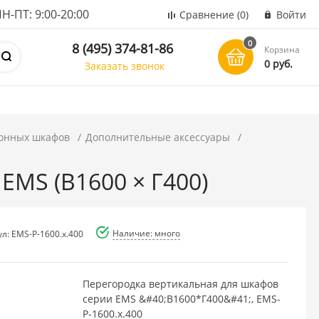
ПТ: 9:00-20:00
Сравнение
(0)
Войти
0
8 (495) 374-81-86
Корзина
0 руб.
Заказать звонок
онных шкафов
Дополнительные аксессуары
EMS (В1600 × Г400)
Наличие: много
л: EMS-P-1600.x.400
Перегородка вертикальная для шкафов
серии EMS &#40;В1600*Г400&#41;, EMS-
P-1600.x.400