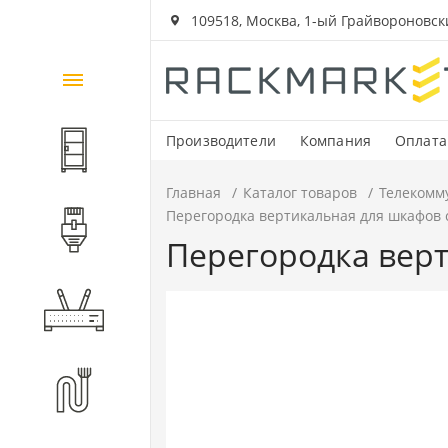
109518, Москва, 1-ый Грайвороновский
Каталог
товаров
Производители
Компания
Оплата
Шкафы и стойки
Главная
Каталог товаров
Телекомм
Перегородка вертикальная для шкафов с
Компоненты СКС
Перегородка верт
Активное оборудование
Волоконно-оптические
компоненты