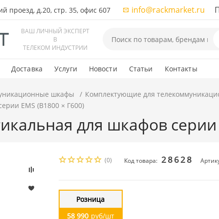
info@rackmarket.ru
ПН-
 проезд, д.20, стр. 35, офис 607
ВАШ ЛИЧНЫЙ ЭКСПЕРТ
В
ТЕЛЕКОМ ИНДУСТРИИ
Доставка
Услуги
Новости
Статьи
Контакты
уникационные шкафы
Комплектующие для телекоммуникаци
ерии EMS (В1800 × Г600)
икальная для шкафов серии 
28628
(0)
Код товара:
Артику
Розница
58 990
руб/шт