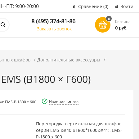
ПТ: 9:00-20:00
Сравнение
(0)
Войти
0
8 (495) 374-81-86
Корзина
0 руб.
Заказать звонок
онных шкафов
Дополнительные аксессуары
EMS (В1800 × Г600)
Наличие: много
л: EMS-P-1800.x.600
Перегородка вертикальная для шкафов
серии EMS &#40;В1800*Г600&#41;, EMS-
P-1800.x.600