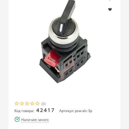
(0)
42417
Код товара:
Артикул: psw-alc-3p
Наличие: много