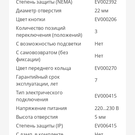
Степень защиты (NEMA)
EV002392
Диаметр отверстия
22 мм
Цвет кнопки
EV000206
Количество позиций
3
переключения (положений)
С возможностью подсветки
Нет
С самовозвратом (без
Нет
фиксации)
Цвет переднего кольца
EV000270
Гарантийный срок
7
эксплуатации, лет
Тип электрического
EV000415
подключения
Напряжение питания
220...230 В
Высота отверстия
5 мм
Степень защиты (IP)
EV006415
С ламп. в комплекте
Нет