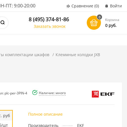
ПТ: 9:00-20:00
Сравнение
(0)
Войти
0
8 (495) 374-81-86
Корзина
0 руб.
Заказать звонок
ты комплектации шкафов
Клеммные колодки JXB
Наличие: много
л: plc-per-3PIN-4
Полное описание
. руб
б/шт
Производитель
EKF