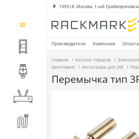
109518, Москва, 1-ый Грайвороновский
Каталог
товаров
Производители
Компания
Оплата
Шкафы и стойки
Главная
Каталог товаров
Электрот
(винтовые)
Аксессуары для JXB
Пере
Компоненты СКС
Перемычка тип 3PI
Активное оборудование
Волоконно-оптические
компоненты