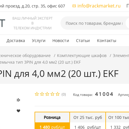
info@rackmarket.ru
ПН-
 проезд, д.20, стр. 35, офис 607
ВАШ ЛИЧНЫЙ ЭКСПЕРТ
В
ТЕЛЕКОМ ИНДУСТРИИ
Доставка
Услуги
Новости
Статьи
Контакты
ехническое оборудование
Комплектующие шкафов
Элемен
мычка тип 3PIN для 4,0 мм2 (20 шт.) EKF
N для 4,0 мм2 (20 шт.) EKF
41004
(0)
Код товара:
Артику
Розница
От 25 тыс. руб
От 100 тыс
1 480
руб/шт
1 406
руб/шт
1 332
ру