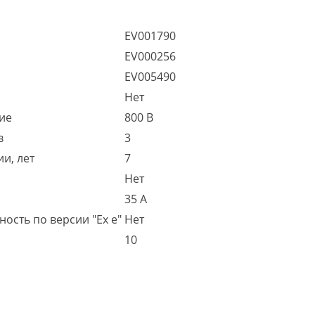
EV001790
EV000256
EV005490
Нет
ие
800 В
в
3
и, лет
7
Нет
35 А
ость по версии "Ex e"
Нет
10