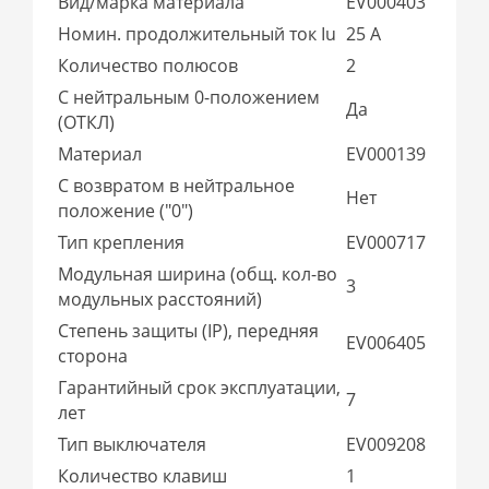
Вид/марка материала
EV000403
Номин. продолжительный ток Iu
25 А
Количество полюсов
2
С нейтральным 0-положением
Да
(ОТКЛ)
Материал
EV000139
С возвратом в нейтральное
Нет
положение ("0")
Тип крепления
EV000717
Модульная ширина (общ. кол-во
3
модульных расстояний)
Степень защиты (IP), передняя
EV006405
сторона
Гарантийный срок эксплуатации,
7
лет
Тип выключателя
EV009208
Количество клавиш
1