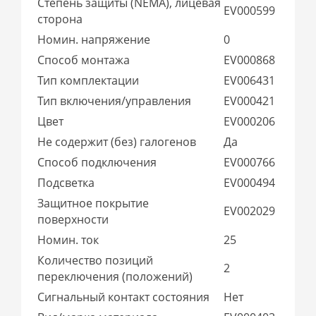
Степень защиты (NEMA), лицевая
EV000599
сторона
Номин. напряжение
0
Способ монтажа
EV000868
Тип комплектации
EV006431
Тип включения/управления
EV000421
Цвет
EV000206
Не содержит (без) галогенов
Да
Способ подключения
EV000766
Подсветка
EV000494
Защитное покрытие
EV002029
поверхности
Номин. ток
25
Количество позиций
2
переключения (положений)
Сигнальный контакт состояния
Нет