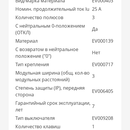
Вид/марка материала
EV000403
Номин. продолжительный ток Iu
25 А
Количество полюсов
3
С нейтральным 0-положением
Да
(ОТКЛ)
Материал
EV000139
С возвратом в нейтральное
Нет
положение ("0")
Тип крепления
EV000717
Модульная ширина (общ. кол-во
3
модульных расстояний)
Степень защиты (IP), передняя
EV006405
сторона
Гарантийный срок эксплуатации,
7
лет
Тип выключателя
EV009208
Количество клавиш
1