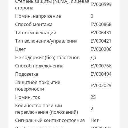
Степень защиты (NEMA), лицевая
EV000599
сторона
Номин. напряжение
0
Способ монтажа
EV000868
Тип комплектации
EV006431
Тип включения/управления
EV000421
Цвет
EV000206
Не содержит (без) галогенов
Да
Способ подключения
EV000766
Подсветка
EV000494
Защитное покрытие
EV002029
поверхности
Номин. ток
25
Количество позиций
2
переключения (положений)
Сигнальный контакт состояния
Нет