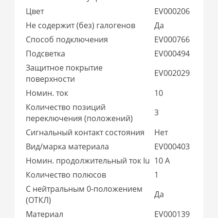
Цвет
EV000206
Не содержит (без) галогенов
Да
Способ подключения
EV000766
Подсветка
EV000494
Защитное покрытие
EV002029
поверхности
Номин. ток
10
Количество позиций
3
переключения (положений)
Сигнальный контакт состояния
Нет
Вид/марка материала
EV000403
Номин. продолжительный ток Iu
10 А
Количество полюсов
1
С нейтральным 0-положением
Да
(ОТКЛ)
Материал
EV000139