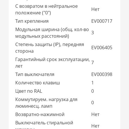
С возвратом в нейтральное
Нет
положение ("0")
Тип крепления
EV000717
Модульная ширина (общ. кол-во
3
модульных расстояний)
Степень защиты (IP), передняя
EV006405
сторона
Гарантийный срок эксплуатации,
7
лет
Тип выключателя
EV000398
Количество клавиш
1
Цвет по RAL
0
Коммутируем. нагрузка для
0
люминесц. ламп
Возвратно-нажимной
Нет
Выключатель стиральной
Нет