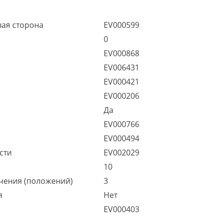
вая сторона
EV000599
0
EV000868
EV006431
EV000421
EV000206
Да
EV000766
EV000494
сти
EV002029
10
чения (положений)
3
я
Нет
EV000403