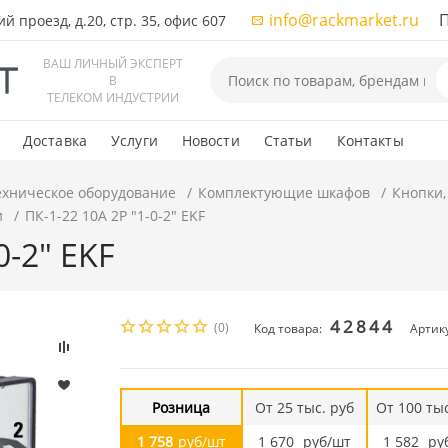
info@rackmarket.ru
ПН-
 проезд, д.20, стр. 35, офис 607
ВАШ ЛИЧНЫЙ ЭКСПЕРТ
В
ТЕЛЕКОМ ИНДУСТРИИ
Доставка
Услуги
Новости
Статьи
Контакты
ехническое оборудование
Комплектующие шкафов
Кнопки,
и
ПК-1-22 10А 2P "1-0-2" EKF
0-2" EKF
42844
(0)
Код товара:
Артику
Розница
От 25 тыс. руб
От 100 тыс
1 758
руб/шт
1 670
руб/шт
1 582
ру