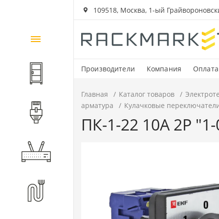
109518, Москва, 1-ый Грайвороновский
Каталог
товаров
Производители
Компания
Оплата
Шкафы и стойки
Главная
Каталог товаров
Электрот
арматура
Кулачковые переключател
Компоненты СКС
ПК-1-22 10А 2P "1-
Активное оборудование
Волоконно-оптические
компоненты