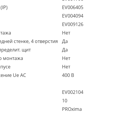
(IP)
EV006405
EV004094
EV009126
нтажа
Нет
дней стенке, 4 отверстия
Да
пределит. щит
Да
о монтажа
Нет
рпусе
Нет
жение Ue AC
400 В
EV002104
10
PROxima