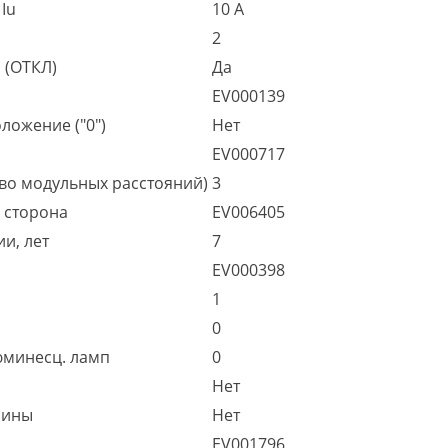
Iu
10 А
2
 (ОТКЛ)
Да
EV000139
ложение ("0")
Нет
EV000717
во модульных расстояний)
3
я сторона
EV006405
и, лет
7
EV000398
1
0
юминесц. ламп
0
Нет
шины
Нет
EV001796