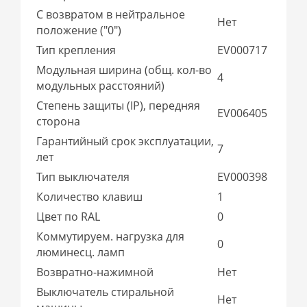
С возвратом в нейтральное
Нет
положение ("0")
Тип крепления
EV000717
Модульная ширина (общ. кол-во
4
модульных расстояний)
Степень защиты (IP), передняя
EV006405
сторона
Гарантийный срок эксплуатации,
7
лет
Тип выключателя
EV000398
Количество клавиш
1
Цвет по RAL
0
Коммутируем. нагрузка для
0
люминесц. ламп
Возвратно-нажимной
Нет
Выключатель стиральной
Нет