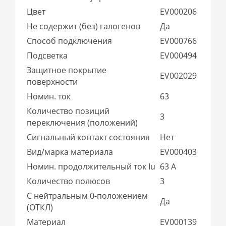
Цвет
EV000206
Не содержит (без) галогенов
Да
Способ подключения
EV000766
Подсветка
EV000494
Защитное покрытие
EV002029
поверхности
Номин. ток
63
Количество позиций
3
переключения (положений)
Сигнальный контакт состояния
Нет
Вид/марка материала
EV000403
Номин. продолжительный ток Iu
63 А
Количество полюсов
3
С нейтральным 0-положением
Да
(ОТКЛ)
Материал
EV000139