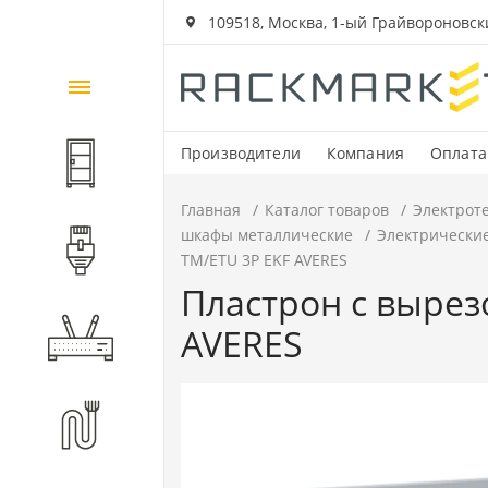
109518, Москва, 1-ый Грайвороновский
Каталог
товаров
Производители
Компания
Оплата
Шкафы и стойки
Главная
Каталог товаров
Электрот
шкафы металлические
Электрически
Компоненты СКС
TM/ETU 3P EKF AVERES
Пластрон с вырез
AVERES
Активное оборудование
Волоконно-оптические
компоненты