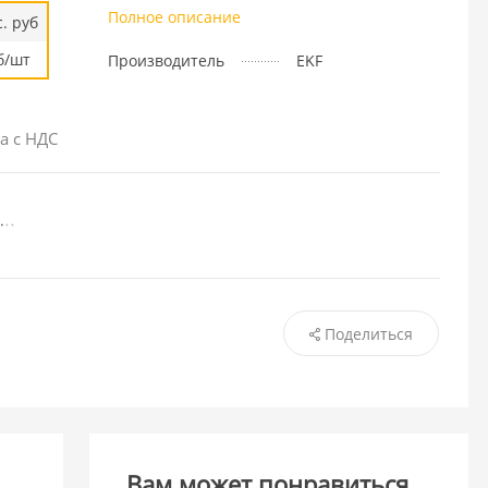
Полное описание
. руб
б/шт
Производитель
EKF
а с НДС
Поделиться
Вам может понравиться