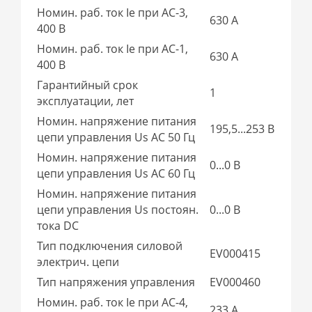
Номин. раб. ток Ie при AC-3,
630 А
400 В
Номин. раб. ток Ie при AC-1,
630 А
400 В
Гарантийный срок
1
эксплуатации, лет
Номин. напряжение питания
195,5...253 В
цепи управления Us AC 50 Гц
Номин. напряжение питания
0...0 В
цепи управления Us AC 60 Гц
Номин. напряжение питания
цепи управления Us постоян.
0...0 В
тока DC
Тип подключения силовой
EV000415
электрич. цепи
Тип напряжения управления
EV000460
Номин. раб. ток Ie при AC-4,
233 А