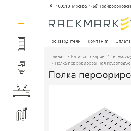
109518, Москва, 1-ый Грайвороновский
Каталог
товаров
Производители
Компания
Оплата
Шкафы и стойки
Главная
Каталог товаров
Телекомм
Полка перфорированная грузоподъёмн
Компоненты СКС
Полка перфориров
Активное оборудование
Волоконно-оптические
компоненты