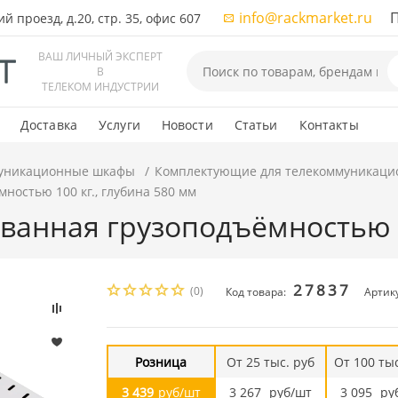
info@rackmarket.ru
ПН-
 проезд, д.20, стр. 35, офис 607
ВАШ ЛИЧНЫЙ ЭКСПЕРТ
В
ТЕЛЕКОМ ИНДУСТРИИ
Доставка
Услуги
Новости
Статьи
Контакты
уникационные шкафы
Комплектующие для телекоммуникаци
остью 100 кг., глубина 580 мм
анная грузоподъёмностью 10
27837
(0)
Код товара:
Артик
Розница
От 25 тыс. руб
От 100 тыс
3 439
руб/шт
3 267
руб/шт
3 095
ру