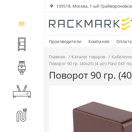
109518, Москва, 1-ый Грайвороновский
Каталог
товаров
Производители
Компания
Оплата
Шкафы и стойки
Главная
Каталог товаров
Кабелене
Поворот 90 гр. (40х25) (4 шт) Plast EKF 
Компоненты СКС
Поворот 90 гр. (40
Активное оборудование
Волоконно-оптические
компоненты