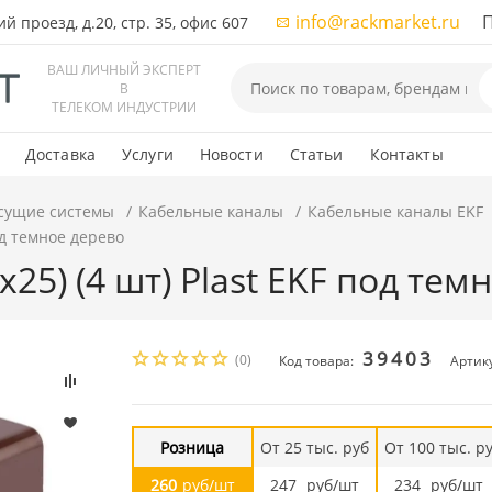
info@rackmarket.ru
ПН-
 проезд, д.20, стр. 35, офис 607
ВАШ ЛИЧНЫЙ ЭКСПЕРТ
В
ТЕЛЕКОМ ИНДУСТРИИ
Доставка
Услуги
Новости
Статьи
Контакты
сущие системы
Кабельные каналы
Кабельные каналы EKF
под темное дерево
х25) (4 шт) Plast EKF под те
39403
(0)
Код товара:
Артику
Розница
От 25 тыс. руб
От 100 тыс. р
260
руб/шт
247
руб/шт
234
руб/шт