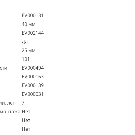
EV000131
40 мм
EV002144
Да
25 мм
101
сти
EV000494
EV000163
EV000139
EV000031
и, лет
7
 монтажа
Нет
Нет
Нет